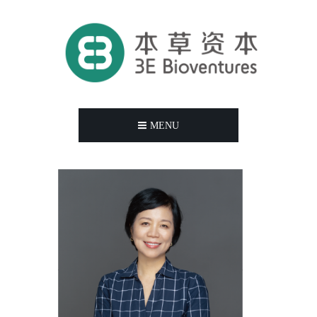
MENU
刘
千
叶